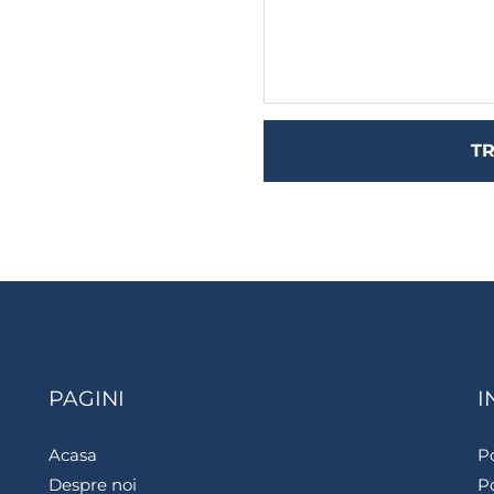
TR
PAGINI
I
Acasa
Po
Despre noi
Po