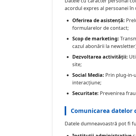
Datele cu caracter personal co
acordul expres al persoanei în
Oferirea de asistență:
Prel
formularelor de contact;
Scop de marketing:
Transmi
cazul abonării la newsletter)
Dezvoltarea activității:
Uti
site;
Social Media:
Prin plug-in-u
interacțiune;
Securitate:
Prevenirea fraud
Comunicarea datelor c
Datele dumneavoastră pot fi fu
Instituții administrative
c