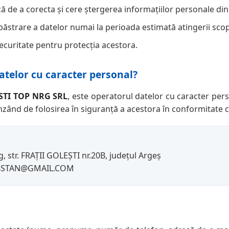
ă de a corecta și cere ștergerea informațiilor personale din
ăstrare a datelor numai la perioada estimată atingerii scop
curitate pentru protecția acestora.
atelor cu caracter personal?
TI TOP NRG SRL
, este operatorul datelor cu caracter per
nzând de folosirea în siguranță a acestora în conformitate cu
 str. FRAȚII GOLEȘTI nr.20B, județul Argeș
414STAN@GMAIL.COM