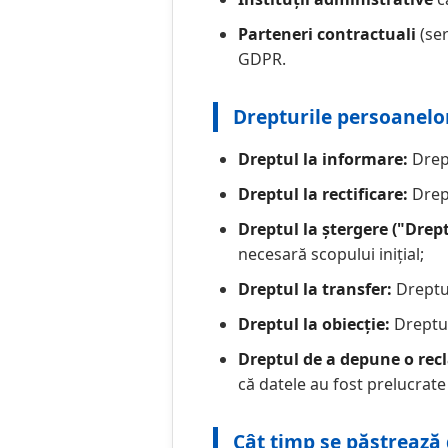
Parteneri contractuali
(ser
GDPR.
Drepturile persoanelor
Dreptul la informare:
Drept
Dreptul la rectificare:
Drept
Dreptul la ștergere ("Dreptu
necesară scopului inițial;
Dreptul la transfer:
Dreptul
Dreptul la obiecție:
Dreptul
Dreptul de a depune o rec
că datele au fost prelucrate
Cât timp se păstrează 