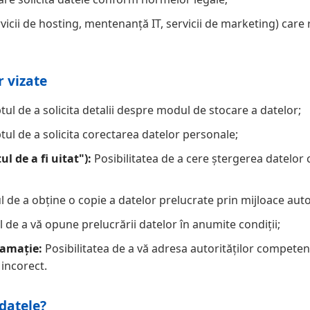
vicii de hosting, mentenanță IT, servicii de marketing) care
 vizate
ul de a solicita detalii despre modul de stocare a datelor;
ul de a solicita corectarea datelor personale;
l de a fi uitat"):
Posibilitatea de a cere ștergerea datelor 
 de a obține o copie a datelor prelucrate prin mijloace aut
 de a vă opune prelucrării datelor în anumite condiții;
lamație:
Posibilitatea de a vă adresa autorităților competent
 incorect.
datele?