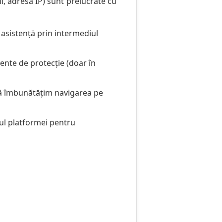
, adresă IP) sunt prelucrate cu
 asistență prin intermediul
ente de protecție (doar în
 să îmbunătățim navigarea pe
rul platformei pentru