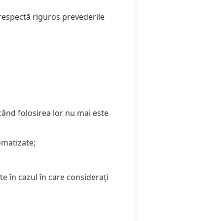
 respectă riguros prevederile
când folosirea lor nu mai este
omatizate;
e în cazul în care considerați