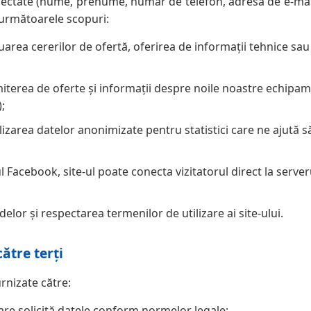
lectate (nume, prenume, număr de telefon, adresă de e-mail
 următoarele scopuri:
uarea cererilor de ofertă, oferirea de informații tehnice sau
terea de oferte și informații despre noile noastre echipam
;
lizarea datelor anonimizate pentru statistici care ne ajută
l Facebook, site-ul poate conecta vizitatorul direct la serve
elor și respectarea termenilor de utilizare ai site-ului.
ătre terți
rnizate către:
are solicită datele conform normelor legale;